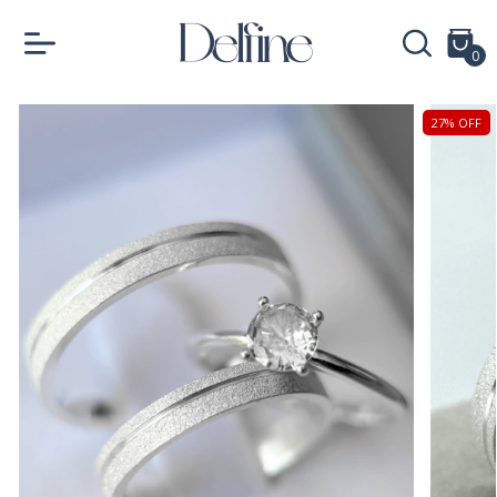
0
27
%
OFF