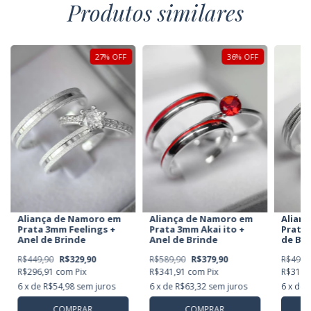
Produtos similares
27
%
OFF
36
%
OFF
Alian
Aliança de Namoro em
Aliança de Namoro em
Prata 
Prata 3mm Feelings +
Prata 3mm Akai ito +
de Br
Anel de Brinde
Anel de Brinde
R$499,
R$449,90
R$329,90
R$589,90
R$379,90
R$314,
R$296,91
com
Pix
R$341,91
com
Pix
6
x de
6
x de
R$54,98
sem juros
6
x de
R$63,32
sem juros
COMPRAR
COMPRAR