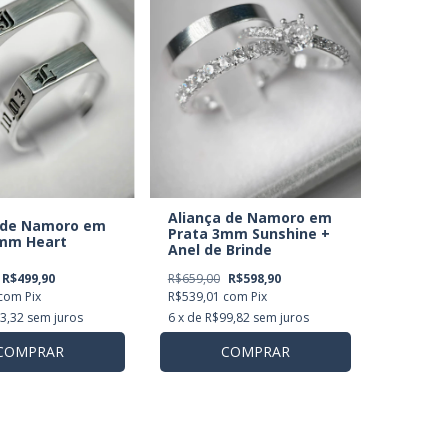
Aliança de Namoro em
 de Namoro em
Prata 3mm Sunshine +
mm Heart
Anel de Brinde
R$659,00
R$598,90
R$499,90
R$539,01
com
Pix
com
Pix
6
x de
R$99,82
sem juros
3,32
sem juros
COMPRAR
COMPRAR