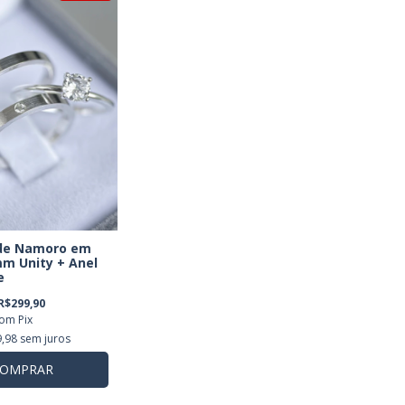
 de Namoro em
m Unity + Anel
e
R$299,90
com
Pix
,98
sem juros
OMPRAR