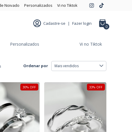
de Noivado
Personalizados
Vi no Tiktok
Cadastre-se
|
Fazer login
0
Personalizados
Vi no Tiktok
Ordenar por
s
30
%
OFF
33
%
OFF