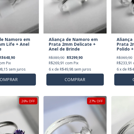
 de Namoro em
Aliança
Aliança de Namoro em
m Life + Anel
Prata 
Prata 2mm Delicate +
e
Polido +
Anel de Brinde
R$648,90
R$369,90
R$389,90
R$299,90
com
Pix
R$233,91
R$269,91
com
Pix
8,15
sem juros
6
x de
R$4
6
x de
R$49,98
sem juros
OMPRAR
COMPRAR
26
%
OFF
27
%
OFF