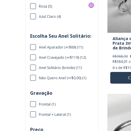
Rosa (5)
Azul Claro (4)
Escolha Seu Anel Solitário:
Aliança
Prata 3m
Anel Aparador (+r$89) (11)
de Brind
R$968,90
Anel Cravejado (+r$119) (12)
R$584,01
Anel Solitário (brinde) (11)
6
x de
R$10
C
Não Quero Anel (+r$0,00) (1)
Gravação
Frontal (1)
Frontal + Lateral (1)
Preço