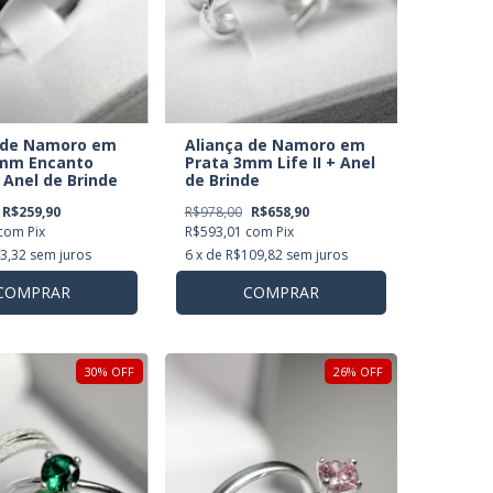
Aliança de Namoro em
 de Namoro em
Prata 3mm Life II + Anel
2mm Encanto
de Brinde
 Anel de Brinde
R$978,00
R$658,90
R$259,90
R$593,01
com
Pix
com
Pix
6
x de
R$109,82
sem juros
3,32
sem juros
COMPRAR
COMPRAR
30
%
OFF
26
%
OFF