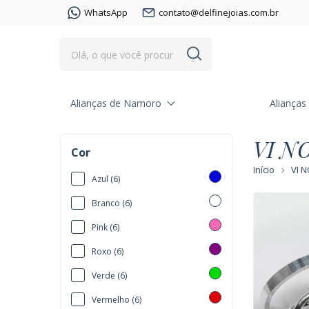
WhatsApp
contato@delfinejoias.com.br
Alianças de Namoro
Aliança
VI N
Cor
Início
VI 
Azul (6)
Branco (6)
Pink (6)
Roxo (6)
Verde (6)
Vermelho (6)