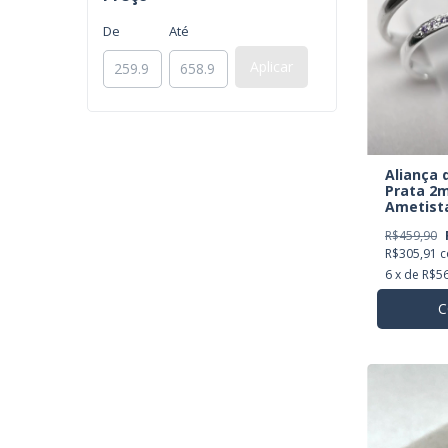
De
Até
Aplicar
Aliança
Prata 2
Ametista
Brinde
R$459,90
R$305,91
6
x de
R$56
C