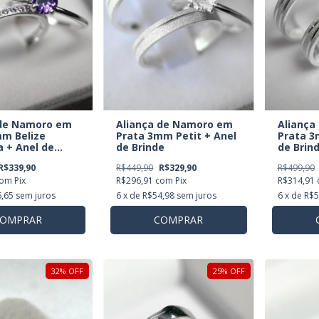
Aliança
Aliança de Namoro em
 de Namoro em
Prata 3
Prata 3mm Petit + Anel
mm Belize
de Brin
de Brinde
 + Anel de
R$499,90
R$449,90
R$329,90
R$339,90
R$314,91
R$296,91
com
Pix
com
Pix
6
x de
R$5
6
x de
R$54,98
sem juros
,65
sem juros
COMPRAR
OMPRAR
32
%
OFF
25
%
OFF