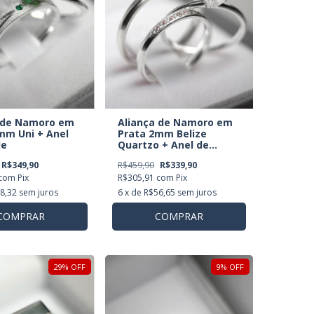
 de Namoro em
Aliança de Namoro em
mm Uni + Anel
Prata 2mm Belize
de
Quartzo + Anel de
Brinde
R$349,90
R$459,90
R$339,90
com
Pix
R$305,91
com
Pix
8,32
sem juros
6
x de
R$56,65
sem juros
COMPRAR
COMPRAR
29
%
OFF
9
%
OFF