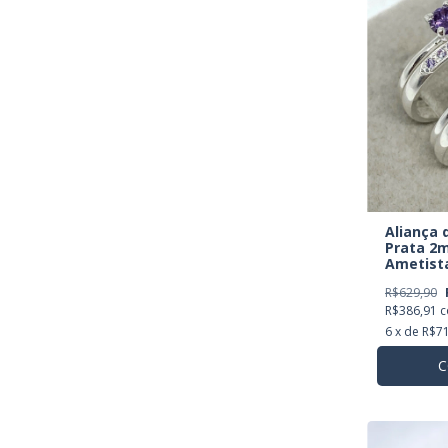
Aliança
Prata 2
Ametista
de Brind
R$629,90
R$386,91
6
x de
R$71
C