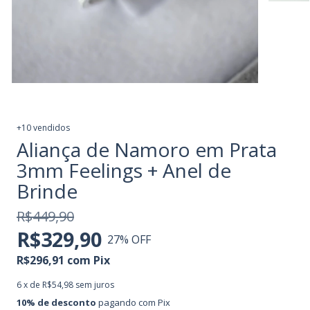
+10 vendidos
Aliança de Namoro em Prata
3mm Feelings + Anel de
Brinde
R$449,90
R$329,90
27
% OFF
R$296,91
com
Pix
6
x de
R$54,98
sem juros
10% de desconto
pagando com Pix