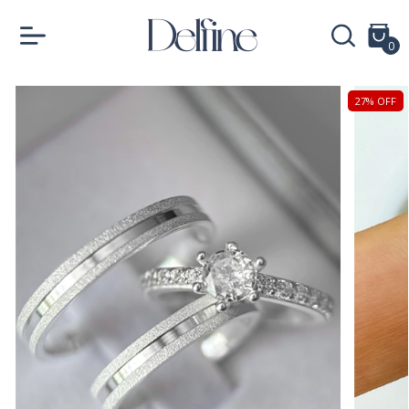
0
27
%
OFF