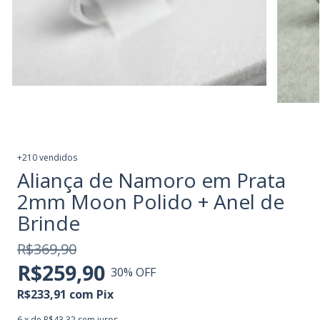
+210 vendidos
Aliança de Namoro em Prata
2mm Moon Polido + Anel de
Brinde
R$369,90
R$259,90
30
% OFF
R$233,91
com
Pix
6
x de
R$43,32
sem juros