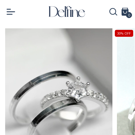
0
30
%
OFF