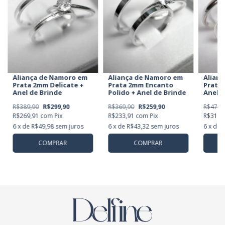
Aliança de Namoro em
Aliança de Namoro em
Alian
Prata 2mm Encanto
Prata 2mm Delicate +
Prata 
Polido + Anel de Brinde
Anel de Brinde
Anel d
R$369,90
R$259,90
R$389,90
R$299,90
R$478,
R$233,91
com
Pix
R$269,91
com
Pix
R$314,
6
x de
R$43,32
sem juros
6
x de
R$49,98
sem juros
6
x de
COMPRAR
COMPRAR