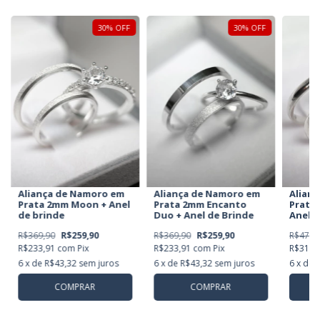
30
%
OFF
30
%
OFF
Aliança de Namoro em
Aliança de Namoro em
Alian
Prata 2mm Moon + Anel
Prata 2mm Encanto
Prata 
de brinde
Duo + Anel de Brinde
Anel d
R$369,90
R$259,90
R$369,90
R$259,90
R$478,
R$233,91
com
Pix
R$233,91
com
Pix
R$314,
6
x de
R$43,32
sem juros
6
x de
R$43,32
sem juros
6
x de
COMPRAR
COMPRAR