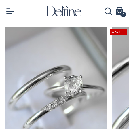
0
40
%
OFF