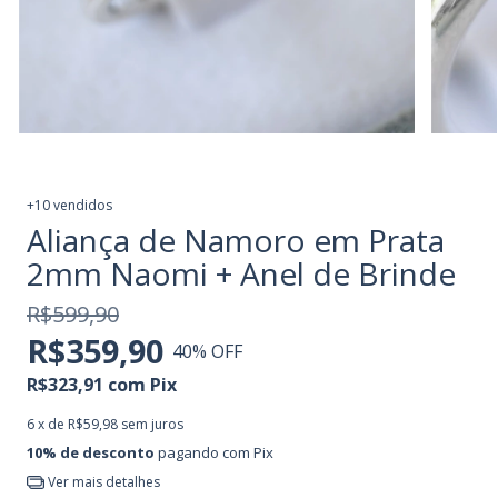
+10 vendidos
Aliança de Namoro em Prata
2mm Naomi + Anel de Brinde
R$599,90
R$359,90
40
% OFF
R$323,91
com
Pix
6
x de
R$59,98
sem juros
10% de desconto
pagando com Pix
Ver mais detalhes