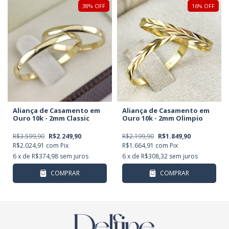
38
%
OFF
16
%
OFF
Aliança de Casamento em
Aliança de Casamento em
Ouro 10k - 2mm Classic
Ouro 10k - 2mm Olimpio
R$3.599,90
R$2.249,90
R$2.199,90
R$1.849,90
R$2.024,91
com
Pix
R$1.664,91
com
Pix
6
x de
R$374,98
sem juros
6
x de
R$308,32
sem juros
COMPRAR
COMPRAR